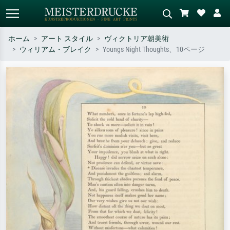
ホーム
アート スタイル
ヴィクトリア朝美術
ウィリアム・ブレイク
Youngs Night Thoughts、10ページ
標準検索
AI画像検索
作家名・作品名・スタイルで検索
シーンを説明してください – 例：
– 例：モネ、星月夜、印象派、北
緑の草原、赤の多い抽象画、暗い
斎の波、ヌード。
油絵、木のそばの立ち姿のヌー
ド。