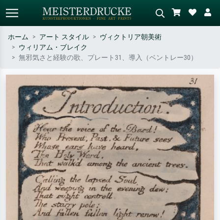
ホーム
アート スタイル
ヴィクトリア朝美術
ウィリアム・ブレイク
標準検索
AI画像検索
無邪気さと経験の歌、プレート31、導入（ベントレー30）
作家名・作品名・スタイルで検索
シーンを説明してください – 例：
– 例：モネ、星月夜、印象派、北
緑の草原、赤の多い抽象画、暗い
斎の波、ヌード。
油絵、木のそばの立ち姿のヌー
ド。