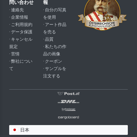
問い合わせ
報
· 連絡先
· 自分の写真
· 企業情報
を使用
· ご利用規約
· アート作品
· データ保護
を売る
· キャンセル
· 品質
規定
· 私たちの作
· 苦情
品の画像
· 弊社につい
· クーポン
て
· サンプルを
注文する
日本