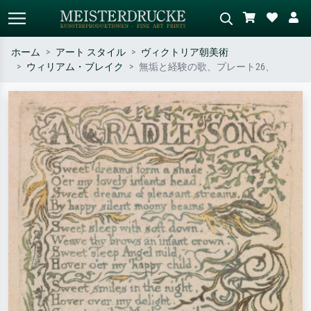
ホーム
アート スタイル
ヴィクトリア朝美術
ウィリアム・ブレイク
無垢と経験の歌、プレート26、
標準検索
AI画像検索
作家名・作品名・スタイルで検索
シーンを説明してください – 例：
– 例：モネ、星月夜、印象派、北
緑の草原、赤の多い抽象画、暗い
斎の波、ヌード。
油絵、木のそばの立ち姿のヌー
ド。