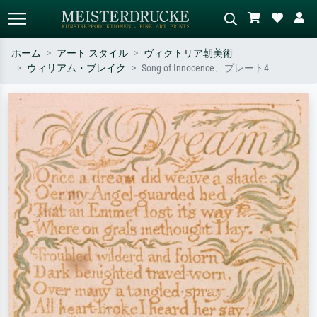
ホーム
アート スタイル
ヴィクトリア朝美術
ウィリアム・ブレイク
Song of Innocence、プレート4
標準検索
AI画像検索
作家名・作品名・スタイルで検索
シーンを説明してください – 例：
– 例：モネ、星月夜、印象派、北
緑の草原、赤の多い抽象画、暗い
斎の波、ヌード。
油絵、木のそばの立ち姿のヌー
ド。