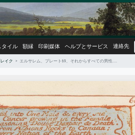
連絡先
スタイル
額縁
印刷媒体
ヘルプとサービス
ブレイク
エルサレム、プレート69、それからすべての男性....