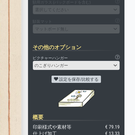
額用ガラス (バックボードを含む)
選択してください
額装マット
マットボード無し
その他のオプション
ピクチャーハンガー
のこぎりハンガー
設定を保存/比較する
概要
印刷様式や素材等
€ 79.19
仕上げ加工
€ 13.33