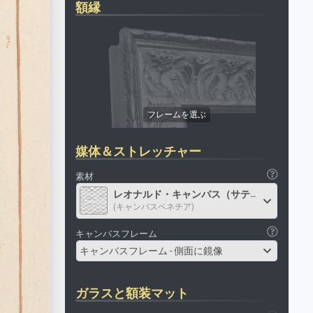
額縁
媒体＆ストレッチャー
素材
レオナルド・キャンバス（サテン）
(キャンバスベネチア)
キャンバスフレーム
キャンバスフレーム - 側面に鏡像
ガラスと額装マット