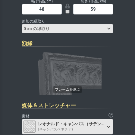
幅 (作品, cm)
高さ (作品, cm)
追加の縁取り
0 cm の縁取り
額縁
媒体＆ストレッチャー
素材
レオナルド・キャンバス（サテン）
(キャンバスベネチア)