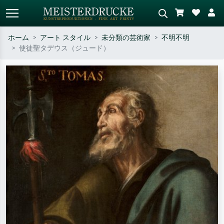
ホーム
アート スタイル
未分類の芸術家
不明不明
使徒聖タデウス（ジュード）
標準検索
AI画像検索
作家名・作品名・スタイルで検索
シーンを説明してください – 例：
– 例：モネ、星月夜、印象派、北
緑の草原、赤の多い抽象画、暗い
斎の波、ヌード。
油絵、木のそばの立ち姿のヌー
ド。