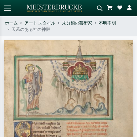
ホーム
アート スタイル
未分類の芸術家
不明不明
天幕のある神の神殿
標準検索
AI画像検索
作家名・作品名・スタイルで検索
シーンを説明してください – 例：
– 例：モネ、星月夜、印象派、北
緑の草原、赤の多い抽象画、暗い
斎の波、ヌード。
油絵、木のそばの立ち姿のヌー
ド。