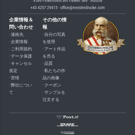
9586 Finkenstein am Faaker See · Austria
+43 4257 29415 · office@meisterdrucke.com
企業情報＆
その他の情
問い合わせ
報
· 連絡先
· 自分の写真
· 企業情報
を使用
· ご利用規約
· アート作品
· データ保護
を売る
· キャンセル
· 品質
規定
· 私たちの作
· 苦情
品の画像
· 弊社につい
· クーポン
て
· サンプルを
注文する