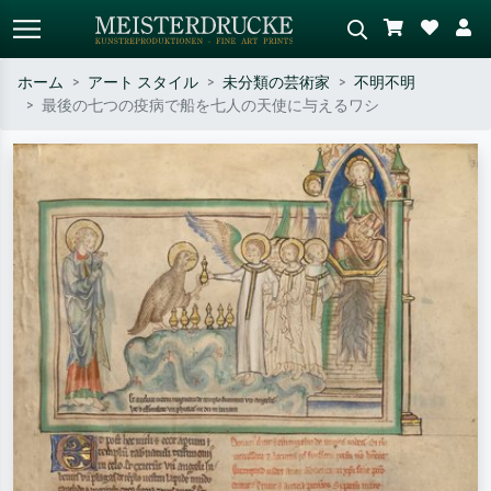
ホーム
アート スタイル
未分類の芸術家
不明不明
最後の七つの疫病で船を七人の天使に与えるワシ
標準検索
AI画像検索
作家名・作品名・スタイルで検索
シーンを説明してください – 例：
– 例：モネ、星月夜、印象派、北
緑の草原、赤の多い抽象画、暗い
斎の波、ヌード。
油絵、木のそばの立ち姿のヌー
ド。