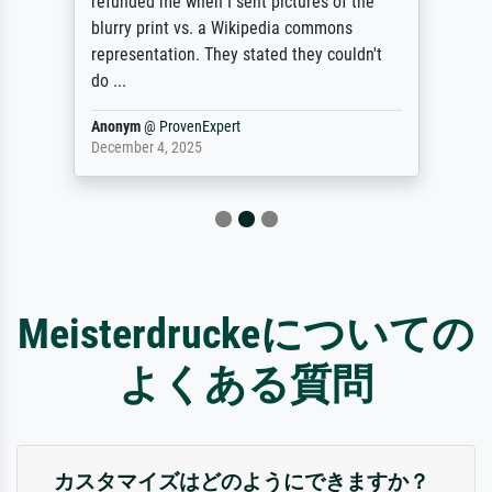
refunded me when I sent pictures of the
blurry print vs. a Wikipedia commons
representation. They stated they couldn't
do ...
Anonym
@
ProvenExpert
December 4, 2025
Meisterdruckeについての
よくある質問
カスタマイズはどのようにできますか？