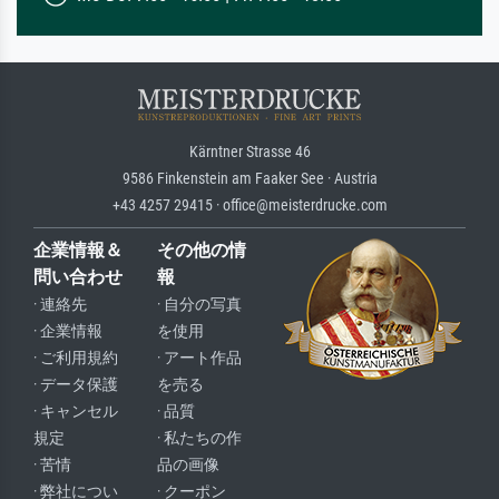
Kärntner Strasse 46
9586 Finkenstein am Faaker See · Austria
+43 4257 29415 · office@meisterdrucke.com
企業情報＆
その他の情
問い合わせ
報
· 連絡先
· 自分の写真
· 企業情報
を使用
· ご利用規約
· アート作品
· データ保護
を売る
· キャンセル
· 品質
規定
· 私たちの作
· 苦情
品の画像
· 弊社につい
· クーポン