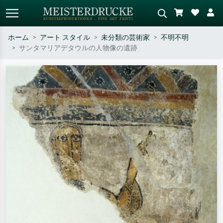
ホーム
アート スタイル
未分類の芸術家
不明不明
サンタマリアデタウルの人物像の遺跡
標準検索
AI画像検索
作家名・作品名・スタイルで検索
シーンを説明してください – 例：
– 例：モネ、星月夜、印象派、北
緑の草原、赤の多い抽象画、暗い
斎の波、ヌード。
油絵、木のそばの立ち姿のヌー
ド。