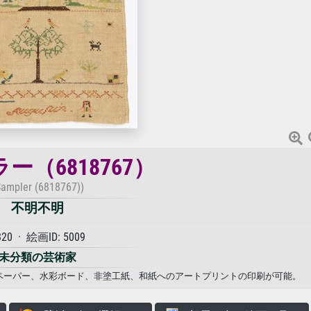
ー（6818767）
Sampler (6818767))
不明不明
820 · 絵画ID: 5009
未分類の芸術家
、フォトペーパー、水彩ボード、非塗工紙、和紙へのアートプリントの印刷が可能。