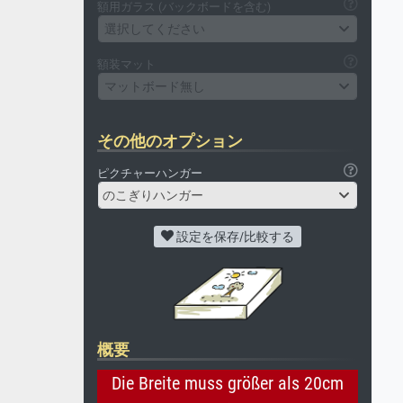
額用ガラス (バックボードを含む)
選択してください
額装マット
マットボード無し
その他のオプション
ピクチャーハンガー
のこぎりハンガー
設定を保存/比較する
概要
Die Breite muss größer als 20cm