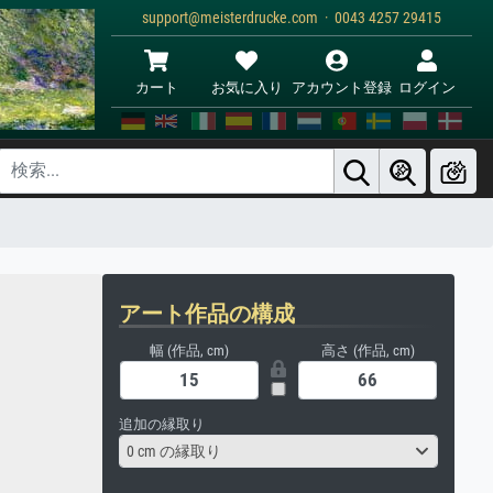
support@meisterdrucke.com · 0043 4257 29415
カート
お気に入り
アカウント登録
ログイン
アート作品の構成
幅 (作品, cm)
高さ (作品, cm)
追加の縁取り
0 cm の縁取り