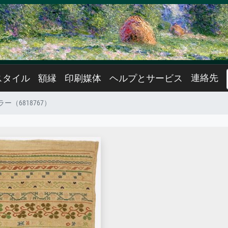
連絡先
スタイル
額縁
印刷媒体
ヘルプとサービス
ー（6818767）