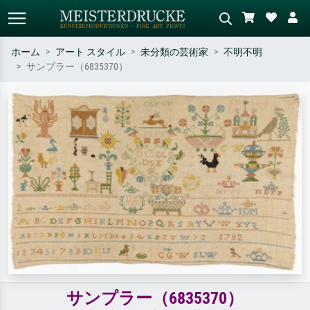
ホーム
アート スタイル
未分類の芸術家
不明不明
サンプラー（6835370）
標準検索
AI画像検索
作家名・作品名・スタイルで検索
シーンを説明してください – 例：
– 例：モネ、星月夜、印象派、北
緑の草原、赤の多い抽象画、暗い
斎の波、ヌード。
油絵、木のそばの立ち姿のヌー
ド。
サンプラー（6835370）