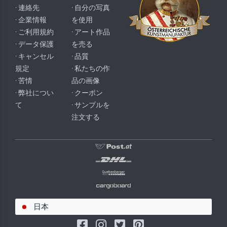
· 連絡先
· 自分の写真
· 企業情報
を使用
· ご利用規約
· アート作品
· データ保護
を売る
· キャンセル
· 品質
規定
· 私たちの作
· 苦情
品の画像
· 弊社につい
· クーポン
て
· サンプルを
注文する
日本