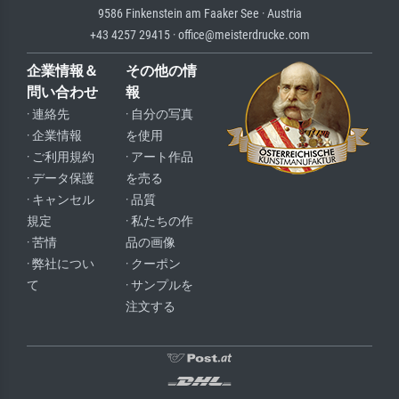
9586 Finkenstein am Faaker See · Austria
+43 4257 29415 · office@meisterdrucke.com
企業情報＆
その他の情
問い合わせ
報
· 連絡先
· 自分の写真
· 企業情報
を使用
· ご利用規約
· アート作品
· データ保護
を売る
· キャンセル
· 品質
規定
· 私たちの作
· 苦情
品の画像
· 弊社につい
· クーポン
て
· サンプルを
注文する