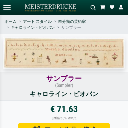
ホーム
アート スタイル
未分類の芸術家
キャロライン・ピオバン
サンプラー
標準検索
AI画像検索
作家名・作品名・スタイルで検索
シーンを説明してください – 例：
– 例：モネ、星月夜、印象派、北
緑の草原、赤の多い抽象画、暗い
斎の波、ヌード。
油絵、木のそばの立ち姿のヌー
ド。
サンプラー
(Sampler)
キャロライン・ピオバン
€ 71.63
Enthält 0% MwSt.