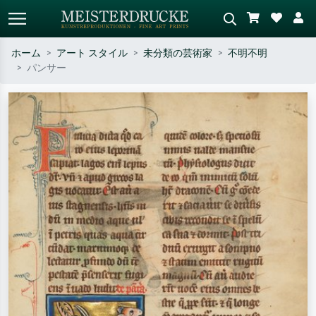
ホーム
アート スタイル
未分類の芸術家
不明不明
パンサー
標準検索
AI画像検索
作家名・作品名・スタイルで検索
シーンを説明してください – 例：
– 例：モネ、星月夜、印象派、北
緑の草原、赤の多い抽象画、暗い
斎の波、ヌード。
油絵、木のそばの立ち姿のヌー
ド。