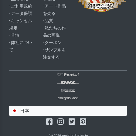
· ご利用規約
· アート作品
· データ保護
を売る
· キャンセル
· 品質
規定
· 私たちの作
· 苦情
品の画像
· 弊社につい
· クーポン
て
· サンプルを
注文する
日本
(c) 2026 meisterdrucke.jp