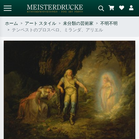
ホーム
アート スタイル
未分類の芸術家
不明不明
テンペストのプロスペロ、ミランダ、アリエル
標準検索
AI画像検索
作家名・作品名・スタイルで検索
シーンを説明してください – 例：
– 例：モネ、星月夜、印象派、北
緑の草原、赤の多い抽象画、暗い
斎の波、ヌード。
油絵、木のそばの立ち姿のヌー
ド。