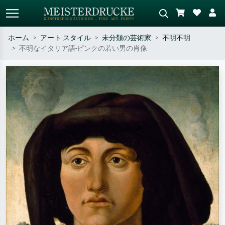
ホーム
アート スタイル
未分類の芸術家
不明不明
不明なイタリア語-ピンクの若い男の肖像
標準検索
AI画像検索
作家名・作品名・スタイルで検索
シーンを説明してください – 例：
– 例：モネ、星月夜、印象派、北
緑の草原、赤の多い抽象画、暗い
斎の波、ヌード。
油絵、木のそばの立ち姿のヌー
ド。