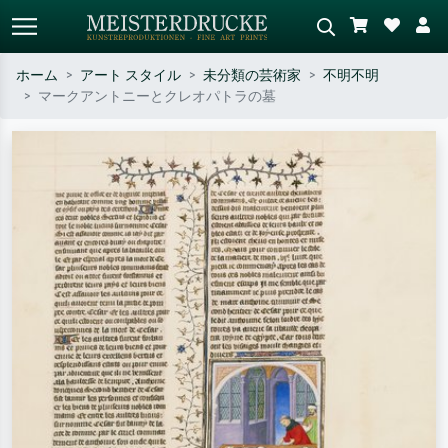
ホーム
アート スタイル
未分類の芸術家
不明不明
マークアントニーとクレオパトラの墓
標準検索
AI画像検索
作家名・作品名・スタイルで検索
シーンを説明してください – 例：
– 例：モネ、星月夜、印象派、北
緑の草原、赤の多い抽象画、暗い
斎の波、ヌード。
油絵、木のそばの立ち姿のヌー
ド。