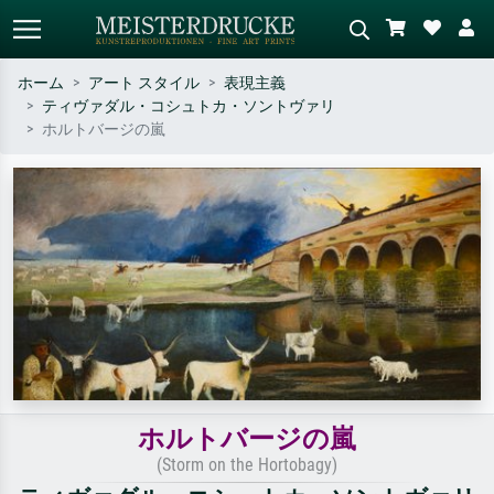
ホーム
アート スタイル
表現主義
ティヴァダル・コシュトカ・ソントヴァリ
標準検索
AI画像検索
ホルトバージの嵐
作家名・作品名・スタイルで検索
シーンを説明してください – 例：
– 例：モネ、星月夜、印象派、北
緑の草原、赤の多い抽象画、暗い
斎の波、ヌード。
油絵、木のそばの立ち姿のヌー
ド。
ホルトバージの嵐
(Storm on the Hortobagy)