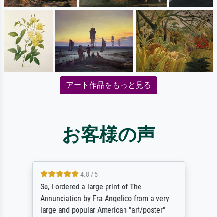
アート作品をもっと見る
お客様の声
4.8 / 5
So, I ordered a large print of The
Annunciation by Fra Angelico from a very
large and popular American "art/poster"