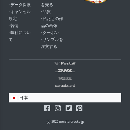
· データ保護
を売る
· キャンセル
· 品質
規定
· 私たちの作
· 苦情
品の画像
· 弊社につい
· クーポン
て
· サンプルを
注文する
日本
(c) 2026 meisterdrucke.jp