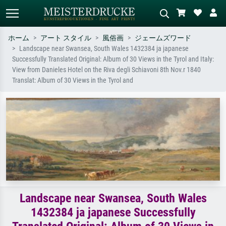
ホーム
アート スタイル
風俗画
ジェームズワード
Landscape near Swansea, South Wales 1432384 ja japanese
標準検索
AI画像検索
Successfully Translated Original: Album of 30 Views in the Tyrol and Italy:
View from Danieles Hotel on the Riva degli Schiavoni 8th Nov.r 1840
作家名・作品名・スタイルで検索
シーンを説明してください – 例：
Translat: Album of 30 Views in the Tyrol and
– 例：モネ、星月夜、印象派、北
緑の草原、赤の多い抽象画、暗い
斎の波、ヌード。
油絵、木のそばの立ち姿のヌー
ド。
Landscape near Swansea, South Wales
1432384 ja japanese Successfully