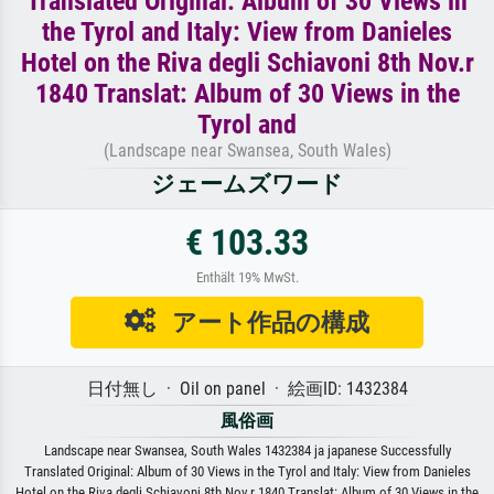
Translated Original: Album of 30 Views in
the Tyrol and Italy: View from Danieles
Hotel on the Riva degli Schiavoni 8th Nov.r
1840 Translat: Album of 30 Views in the
Tyrol and
(Landscape near Swansea, South Wales)
ジェームズワード
€ 103.33
Enthält 19% MwSt.
アート作品の構成
日付無し · Oil on panel · 絵画ID: 1432384
風俗画
Landscape near Swansea, South Wales 1432384 ja japanese Successfully
Translated Original: Album of 30 Views in the Tyrol and Italy: View from Danieles
Hotel on the Riva degli Schiavoni 8th Nov.r 1840 Translat: Album of 30 Views in the