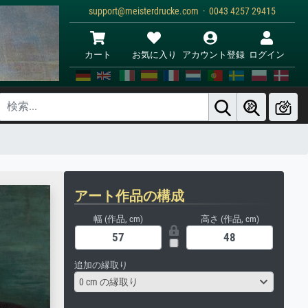
support@meisterdrucke.com · 0043 4257 29415
カート
お気に入り
アカウント登録
ログイン
アート作品の構成
幅 (作品, cm)
高さ (作品, cm)
追加の縁取り
0 cm の縁取り