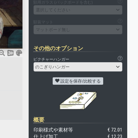
額用ガラス (バックボードを含む)
選択してください
額装マット
マットボード無し
その他のオプション
ピクチャーハンガー
のこぎりハンガー
設定を保存/比較する
概要
印刷様式や素材等
€ 72.01
仕上げ加工
€ 12.23