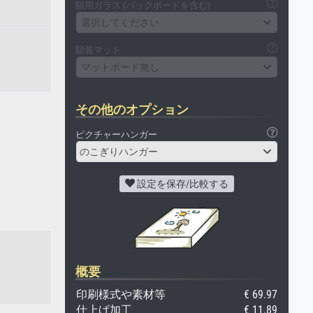
額用ガラス (バックボードを含む)
選択してください
額装マット
マットボード無し
その他のオプション
ピクチャーハンガー
のこぎりハンガー
設定を保存/比較する
概要
印刷様式や素材等
€ 69.97
仕上げ加工
€ 11.89