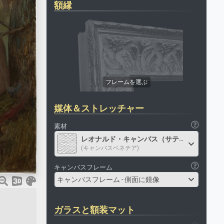
額縁
媒体＆ストレッチャー
素材
レオナルド・キャンバス（サテン）
(キャンバスベネチア)
キャンバスフレーム
キャンバスフレーム - 側面に鏡像
ガラスと額装マット