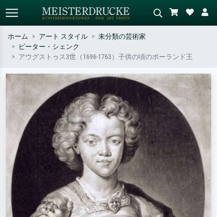
ホーム
アート スタイル
未分類の芸術家
ピーター・シェンク
標準検索
AI画像検索
アウグストゥス3世（1696-1763）子供の頃のポーランド王
作家名・作品名・スタイルで検索
シーンを説明してください – 例：
– 例：モネ、星月夜、印象派、北
緑の草原、赤の多い抽象画、暗い
斎の波、ヌード。
油絵、木のそばの立ち姿のヌー
ド。