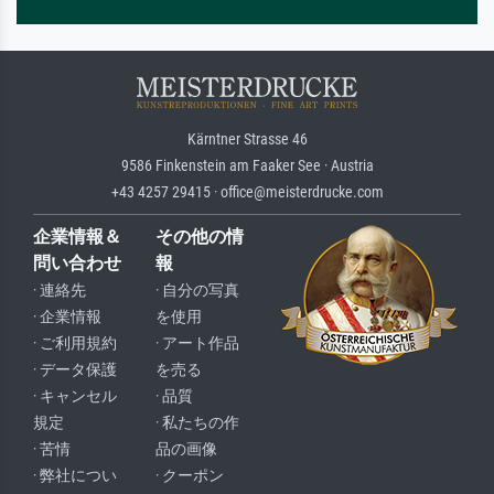
Kärntner Strasse 46
9586 Finkenstein am Faaker See · Austria
+43 4257 29415 · office@meisterdrucke.com
企業情報＆
その他の情
問い合わせ
報
· 連絡先
· 自分の写真
· 企業情報
を使用
· ご利用規約
· アート作品
· データ保護
を売る
· キャンセル
· 品質
規定
· 私たちの作
· 苦情
品の画像
· 弊社につい
· クーポン