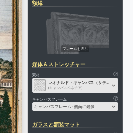
額縁
媒体＆ストレッチャー
素材
レオナルド・キャンバス（サテン）
(キャンバスベネチア)
キャンバスフレーム
キャンバスフレーム - 側面に鏡像
ガラスと額装マット