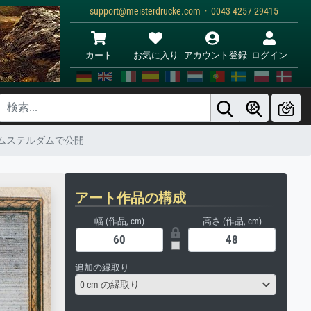
support@meisterdrucke.com · 0043 4257 29415
カート
お気に入り
アカウント登録
ログイン
アムステルダムで公開
アート作品の構成
幅 (作品, cm)
高さ (作品, cm)
追加の縁取り
0 cm の縁取り