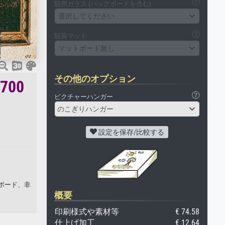
額用ガラス (バックボードを含む)
選択してください
額装マット
マットボード無し
その他のオプション
00
ピクチャーハンガー
のこぎりハンガー
設定を保存/比較する
彩ボード、非
概要
印刷様式や素材等
€ 74.58
仕上げ加工
€ 12.64