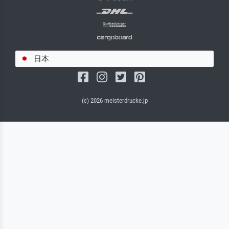
日本
(c) 2026 meisterdrucke.jp
サルバドール・キャンバス（マット）
(写真はバックプレートに接着されます。)
キャンバスフレーム - ブラックサイド
ワイヤーロープサスペンション（見える）
ワイヤーロープサスペンション（非表示）