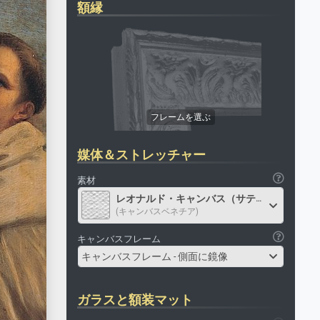
額縁
媒体＆ストレッチャー
素材
レオナルド・キャンバス（サテン）
(キャンバスベネチア)
キャンバスフレーム
キャンバスフレーム - 側面に鏡像
ガラスと額装マット