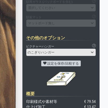
額用ガラス (バックボードを含む)
選択してください
額装マット
マットボード無し
その他のオプション
ピクチャーハンガー
のこぎりハンガー
設定を保存/比較する
概要
印刷様式や素材等
€ 79.54
仕上げ加工
€ 13.47