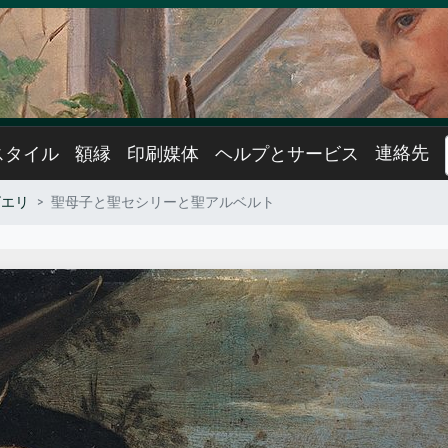
連絡先
スタイル
額縁
印刷媒体
ヘルプとサービス
ビエリ
聖母子と聖セシリーと聖アルベルト