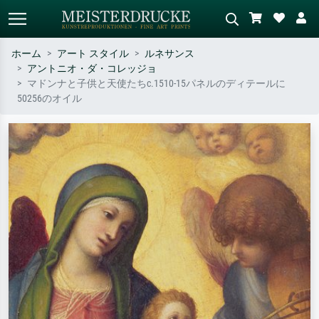
ホーム
アート スタイル
ルネサンス
アントニオ・ダ・コレッジョ
標準検索
AI画像検索
マドンナと子供と天使たちc.1510-15パネルのディテールに
50256のオイル
作家名・作品名・スタイルで検索
シーンを説明してください – 例：
– 例：モネ、星月夜、印象派、北
緑の草原、赤の多い抽象画、暗い
斎の波、ヌード。
油絵、木のそばの立ち姿のヌー
ド。