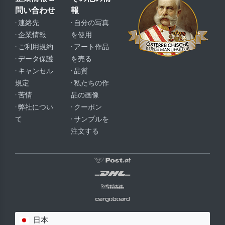
問い合わせ
報
· 連絡先
· 自分の写真
· 企業情報
を使用
· ご利用規約
· アート作品
· データ保護
を売る
· キャンセル
· 品質
規定
· 私たちの作
· 苦情
品の画像
· 弊社につい
· クーポン
て
· サンプルを
注文する
日本