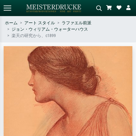
ホーム
アート スタイル
ラファエル前派
ジョン・ウィリアム・ウォーターハウス
標準検索
AI画像検索
楽天の研究から、c1899
作家名・作品名・スタイルで検索
シーンを説明してください – 例：
– 例：モネ、星月夜、印象派、北
緑の草原、赤の多い抽象画、暗い
斎の波、ヌード。
油絵、木のそばの立ち姿のヌー
ド。