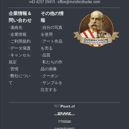
+43 4257 29415 · office@meisterdrucke.com
企業情報＆
その他の情
問い合わせ
報
· 連絡先
· 自分の写真
· 企業情報
を使用
· ご利用規約
· アート作品
· データ保護
を売る
· キャンセル
· 品質
規定
· 私たちの作
· 苦情
品の画像
· 弊社につい
· クーポン
て
· サンプルを
注文する