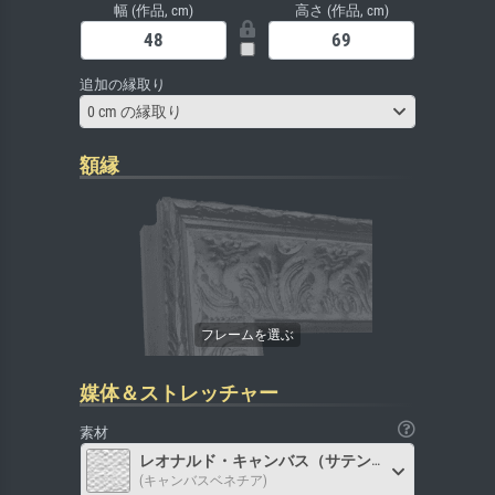
幅 (作品, cm)
高さ (作品, cm)
追加の縁取り
0 cm の縁取り
額縁
媒体＆ストレッチャー
素材
レオナルド・キャンバス（サテン）
(キャンバスベネチア)