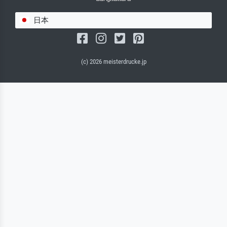
日本
(c) 2026 meisterdrucke.jp
サルバドール・キャンバス（マット）
(写真はバックプレートに接着されます。)
キャンバスフレーム - ブラックサイド
ワイヤーロープサスペンション（見える）
ワイヤーロープサスペンション（非表示）