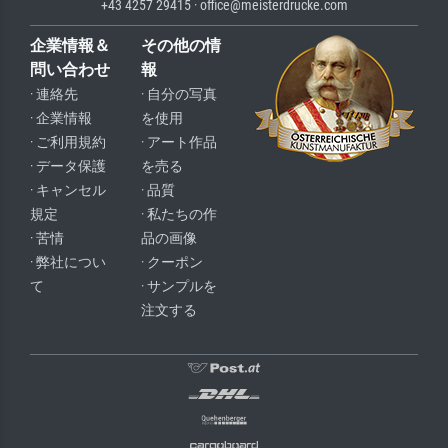
+43 4257 29415 · office@meisterdrucke.com
企業情報＆
その他の情
問い合わせ
報
· 連絡先
· 自分の写真
· 企業情報
を使用
· ご利用規約
· アート作品
· データ保護
を売る
· キャンセル
· 品質
規定
· 私たちの作
· 苦情
品の画像
· 弊社につい
· クーポン
て
· サンプルを
注文する