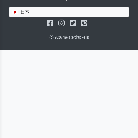
日本
(c) 2026 meisterdrucke.jp
サルバドール・キャンバス（マット）
(写真はバックプレートに接着されます。)
キャンバスフレーム - ブラックサイド
ワイヤーロープサスペンション（見える）
ワイヤーロープサスペンション（非表示）