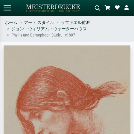
ホーム
アート スタイル
ラファエル前派
ジョン・ウィリアム・ウォーターハウス
標準検索
AI画像検索
Phyllis and Demophoon Study、c1897
作家名・作品名・スタイルで検索
シーンを説明してください – 例：
– 例：モネ、星月夜、印象派、北
緑の草原、赤の多い抽象画、暗い
斎の波、ヌード。
油絵、木のそばの立ち姿のヌー
ド。