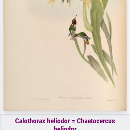
Calothorax heliodor = Chaetocercus
heliodor