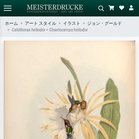
ホーム
アート スタイル
イラスト
ジョン・グールド
Calothorax heliodor = Chaetocercus heliodor
標準検索
AI画像検索
作家名・作品名・スタイルで検索
シーンを説明してください – 例：
– 例：モネ、星月夜、印象派、北
緑の草原、赤の多い抽象画、暗い
斎の波、ヌード。
油絵、木のそばの立ち姿のヌー
ド。