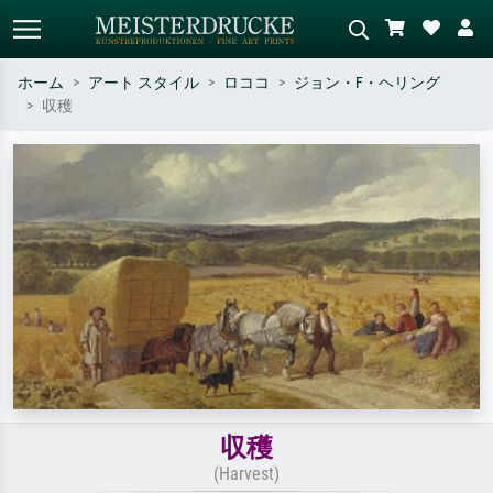
ホーム
アート スタイル
ロココ
ジョン・F・ヘリング
収穫
標準検索
AI画像検索
作家名・作品名・スタイルで検索
シーンを説明してください – 例：
– 例：モネ、星月夜、印象派、北
緑の草原、赤の多い抽象画、暗い
斎の波、ヌード。
油絵、木のそばの立ち姿のヌー
ド。
収穫
(Harvest)