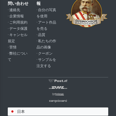
問い合わせ
報
· 連絡先
· 自分の写真
· 企業情報
を使用
· ご利用規約
· アート作品
· データ保護
を売る
· キャンセル
· 品質
規定
· 私たちの作
· 苦情
品の画像
· 弊社につい
· クーポン
て
· サンプルを
注文する
日本