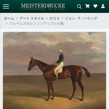
ホーム
アート スタイル
ロココ
ジョン・F・ヘリング
ジェームズロビンソンアップとの墓
標準検索
AI画像検索
作家名・作品名・スタイルで検索
シーンを説明してください – 例：
– 例：モネ、星月夜、印象派、北
緑の草原、赤の多い抽象画、暗い
斎の波、ヌード。
油絵、木のそばの立ち姿のヌー
ド。