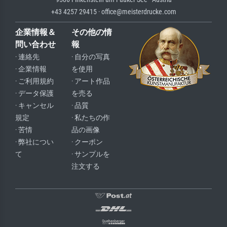
+43 4257 29415 · office@meisterdrucke.com
企業情報＆
その他の情
問い合わせ
報
· 連絡先
· 自分の写真
· 企業情報
を使用
· ご利用規約
· アート作品
· データ保護
を売る
· キャンセル
· 品質
規定
· 私たちの作
· 苦情
品の画像
· 弊社につい
· クーポン
て
· サンプルを
注文する