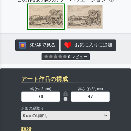
3D/ARで見る
お気に入りに追加
0 レビュー
アート作品の構成
幅 (作品, cm)
高さ (作品, cm)
追加の縁取り
0 cm の縁取り
額縁