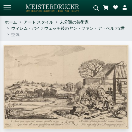
ホーム
アート スタイル
未分類の芸術家
ウィレム・バイテウェッチ後のヤン・ファン・デ・ベルデ2世
標準検索
AI画像検索
空気
作家名・作品名・スタイルで検索
シーンを説明してください – 例：
– 例：モネ、星月夜、印象派、北
緑の草原、赤の多い抽象画、暗い
斎の波、ヌード。
油絵、木のそばの立ち姿のヌー
ド。