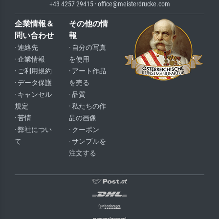
+43 4257 29415 · office@meisterdrucke.com
企業情報＆
その他の情
問い合わせ
報
· 連絡先
· 自分の写真
· 企業情報
を使用
· ご利用規約
· アート作品
· データ保護
を売る
· キャンセル
· 品質
規定
· 私たちの作
· 苦情
品の画像
· 弊社につい
· クーポン
て
· サンプルを
注文する