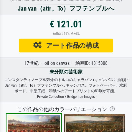
Jan van（attr。To）フフテンブルへ
€ 121.01
Enthält 19% MwSt.
アート作品の構成
17世紀 · oil on canvas · 絵画ID: 1315308
未分類の芸術家
コンスタンティノープル郊外のトルコのキャラバン (キャンバスに油彩) ·
Jan van（attr。To）フフテンブルへ. キャンバス、フォトペーパー、水彩
ボード、非塗工紙、和紙へのアートプリントの印刷が可能。
Private Collection / Bridgeman Images
この作品の他のカラーバリエーション