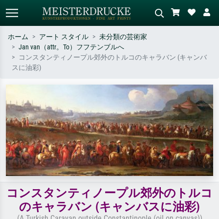
ホーム
アート スタイル
未分類の芸術家
Jan van（attr。To）フフテンブルへ
標準検索
AI画像検索
コンスタンティノープル郊外のトルコのキャラバン (キャンバ
スに油彩)
作家名・作品名・スタイルで検索
シーンを説明してください – 例：
– 例：モネ、星月夜、印象派、北
緑の草原、赤の多い抽象画、暗い
斎の波、ヌード。
油絵、木のそばの立ち姿のヌー
ド。
コンスタンティノープル郊外のトルコ
のキャラバン (キャンバスに油彩)
(A Turkish Caravan outside Constantinople (oil on canvas))