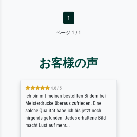
1
ページ 1 / 1
お客様の声
5 / 5
stellten Bildern bei
Rundum positive Erfahrun
s zufrieden. Eine
des Auftrags hat eine Wei
ich bis jetzt noch
angekündigte Lieferzeit 
edes erhaltene Bild
letztlich sogar etwas unte
..
Qualität des Papiers und
(Farben, Details usw.) ist 