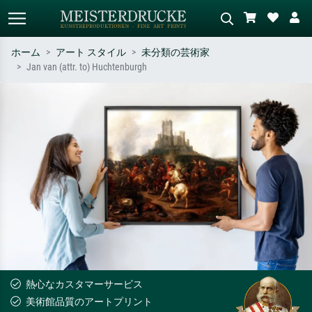
ホーム
アート スタイル
未分類の芸術家
Jan van (attr. to) Huchtenburgh
標準検索
AI画像検索
作家名・作品名・スタイルで検索
シーンを説明してください – 例：
– 例：モネ、星月夜、印象派、北
緑の草原、赤の多い抽象画、暗い
斎の波、ヌード。
油絵、木のそばの立ち姿のヌー
ド。
熱心なカスタマーサービス
美術館品質のアートプリント