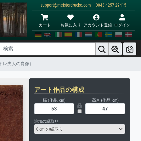
support@meisterdrucke.com · 0043 4257 29415
カート
お気に入り
アカウント登録
ログイン
トレ夫人の肖像）
アート作品の構成
幅 (作品, cm)
高さ (作品, cm)
追加の縁取り
0 cm の縁取り