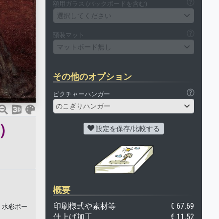
額用ガラス (バックボードを含む)
選択してください
額装マット
マットボード無し
その他のオプション
ピクチャーハンガー
のこぎりハンガー
）
設定を保存/比較する
概要
印刷様式や素材等
€ 67.69
、水彩ボー
仕上げ加工
€ 11.52