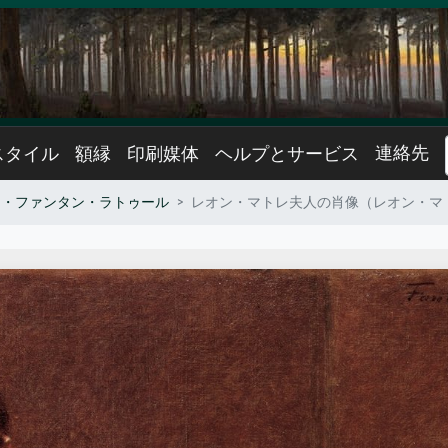
連絡先
スタイル
額縁
印刷媒体
ヘルプとサービス
ン・ファンタン・ラトゥール
レオン・マトレ夫人の肖像（レオン・マ