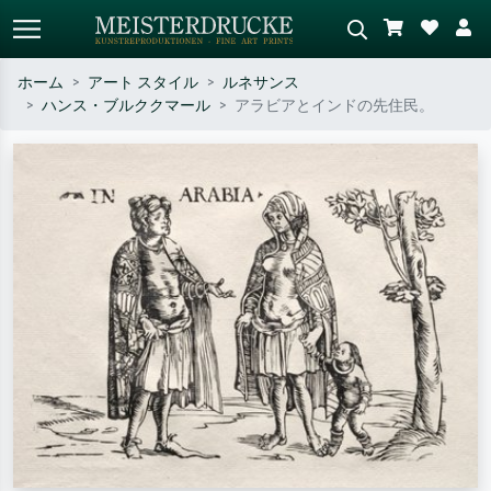
ホーム
アート スタイル
ルネサンス
ハンス・ブルククマール
アラビアとインドの先住民。
標準検索
AI画像検索
作家名・作品名・スタイルで検索
シーンを説明してください – 例：
– 例：モネ、星月夜、印象派、北
緑の草原、赤の多い抽象画、暗い
斎の波、ヌード。
油絵、木のそばの立ち姿のヌー
ド。