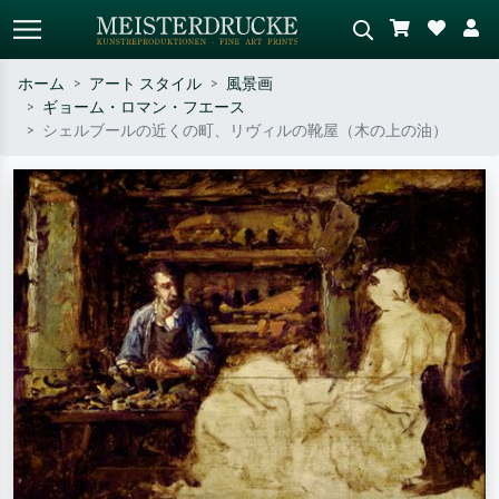
ホーム
アート スタイル
風景画
ギョーム・ロマン・フエース
標準検索
AI画像検索
シェルブールの近くの町、リヴィルの靴屋（木の上の油）
作家名・作品名・スタイルで検索
シーンを説明してください – 例：
– 例：モネ、星月夜、印象派、北
緑の草原、赤の多い抽象画、暗い
斎の波、ヌード。
油絵、木のそばの立ち姿のヌー
ド。