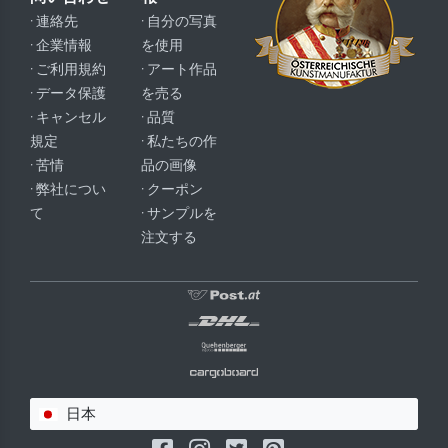
· 連絡先
· 自分の写真
· 企業情報
を使用
· ご利用規約
· アート作品
· データ保護
を売る
· キャンセル
· 品質
規定
· 私たちの作
· 苦情
品の画像
· 弊社につい
· クーポン
て
· サンプルを
注文する
日本