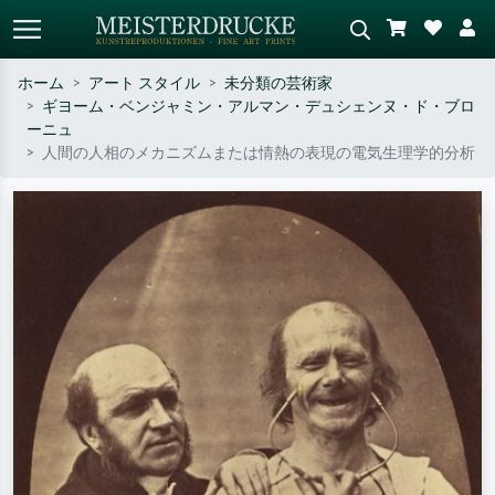
ホーム
アート スタイル
未分類の芸術家
ギヨーム・ベンジャミン・アルマン・デュシェンヌ・ド・ブロ
標準検索
AI画像検索
ーニュ
人間の人相のメカニズムまたは情熱の表現の電気生理学的分析
作家名・作品名・スタイルで検索
シーンを説明してください – 例：
– 例：モネ、星月夜、印象派、北
緑の草原、赤の多い抽象画、暗い
斎の波、ヌード。
油絵、木のそばの立ち姿のヌー
ド。