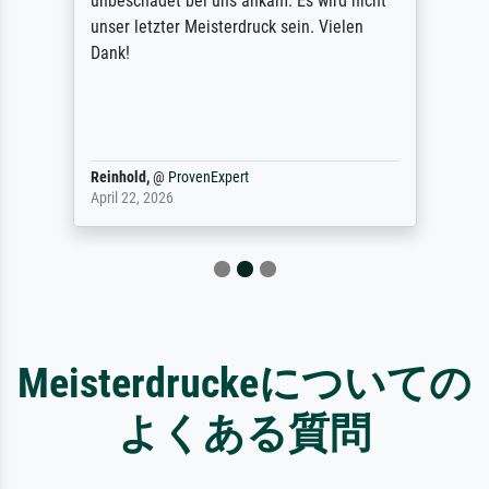
unbeschadet bei uns ankam. Es wird nicht
unser letzter Meisterdruck sein. Vielen
Dank!
Reinhold,
@
ProvenExpert
April 22, 2026
Meisterdruckeについての
よくある質問