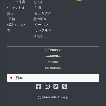
· データ保護
を売る
· キャンセル
· 品質
規定
· 私たちの作
· 苦情
品の画像
· 弊社につい
· クーポン
て
· サンプルを
注文する
日本
(c) 2026 meisterdrucke.jp