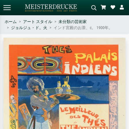
ホーム
アート スタイル
未分類の芸術家
ジョルジュ・ド。火
インド宮殿のお茶、c。 1900年。
標準検索
AI画像検索
作家名・作品名・スタイルで検索
シーンを説明してください – 例：
– 例：モネ、星月夜、印象派、北
緑の草原、赤の多い抽象画、暗い
斎の波、ヌード。
油絵、木のそばの立ち姿のヌー
ド。