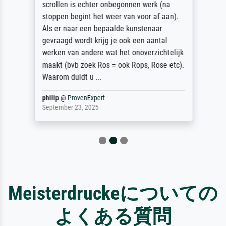
scrollen is echter onbegonnen werk (na
stoppen begint het weer van voor af aan).
Als er naar een bepaalde kunstenaar
gevraagd wordt krijg je ook een aantal
werken van andere wat het onoverzichtelijk
maakt (bvb zoek Ros = ook Rops, Rose etc).
Waarom duidt u ...
philip
@
ProvenExpert
September 23, 2025
Meisterdruckeについての
よくある質問