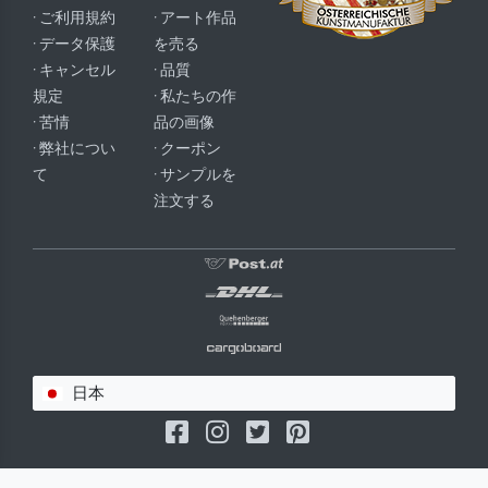
· ご利用規約
· アート作品
· データ保護
を売る
· キャンセル
· 品質
規定
· 私たちの作
· 苦情
品の画像
· 弊社につい
· クーポン
て
· サンプルを
注文する
日本
(c) 2026 meisterdrucke.jp