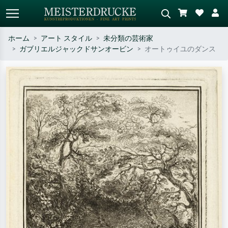
ホーム
アート スタイル
未分類の芸術家
ガブリエルジャックドサンオービン
オートゥイユのダンス
標準検索
AI画像検索
作家名・作品名・スタイルで検索
シーンを説明してください – 例：
– 例：モネ、星月夜、印象派、北
緑の草原、赤の多い抽象画、暗い
斎の波、ヌード。
油絵、木のそばの立ち姿のヌー
ド。