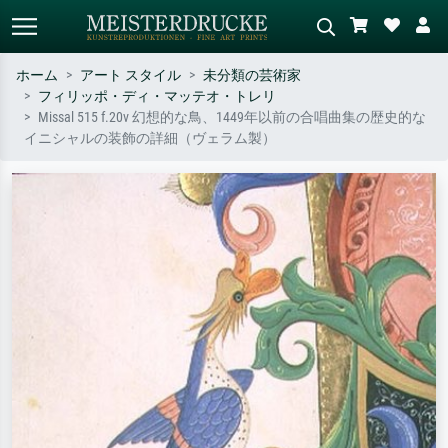
ホーム
アート スタイル
未分類の芸術家
フィリッポ・ディ・マッテオ・トレリ
標準検索
AI画像検索
Missal 515 f.20v 幻想的な鳥、1449年以前の合唱曲集の歴史的な
イニシャルの装飾の詳細（ヴェラム製）
作家名・作品名・スタイルで検索
シーンを説明してください – 例：
– 例：モネ、星月夜、印象派、北
緑の草原、赤の多い抽象画、暗い
斎の波、ヌード。
油絵、木のそばの立ち姿のヌー
ド。