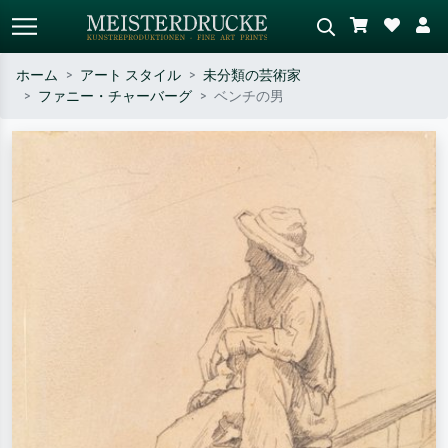
ホーム
アート スタイル
未分類の芸術家
ファニー・チャーバーグ
ベンチの男
標準検索
AI画像検索
作家名・作品名・スタイルで検索
シーンを説明してください – 例：
– 例：モネ、星月夜、印象派、北
緑の草原、赤の多い抽象画、暗い
斎の波、ヌード。
油絵、木のそばの立ち姿のヌー
ド。