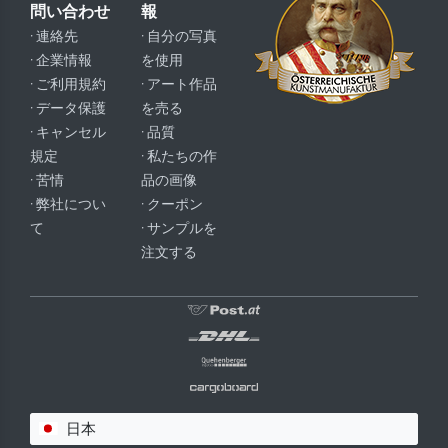
問い合わせ
報
· 連絡先
· 自分の写真
· 企業情報
を使用
· ご利用規約
· アート作品
· データ保護
を売る
· キャンセル
· 品質
規定
· 私たちの作
· 苦情
品の画像
· 弊社につい
· クーポン
て
· サンプルを
注文する
日本