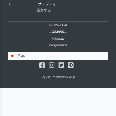
て
· サンプルを
注文する
日本
(c) 2026 meisterdrucke.jp
サルバドール・キャンバス（マット）
(写真はバックプレートに接着されます。)
キャンバスフレーム - ブラックサイド
ワイヤーロープサスペンション（見える）
ワイヤーロープサスペンション（非表示）