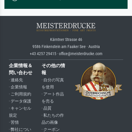
Kärntner Strasse 46
9586 Finkenstein am Faaker See · Austria
+43 4257 29415 · office@meisterdrucke.com
企業情報＆
その他の情
問い合わせ
報
· 連絡先
· 自分の写真
· 企業情報
を使用
· ご利用規約
· アート作品
· データ保護
を売る
· キャンセル
· 品質
規定
· 私たちの作
· 苦情
品の画像
· 弊社につい
· クーポン