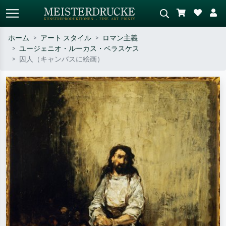
ホーム
アート スタイル
ロマン主義
ユージェニオ・ルーカス・ベラスケス
標準検索
AI画像検索
囚人（キャンバスに絵画）
作家名・作品名・スタイルで検索
シーンを説明してください – 例：
– 例：モネ、星月夜、印象派、北
緑の草原、赤の多い抽象画、暗い
斎の波、ヌード。
油絵、木のそばの立ち姿のヌー
ド。