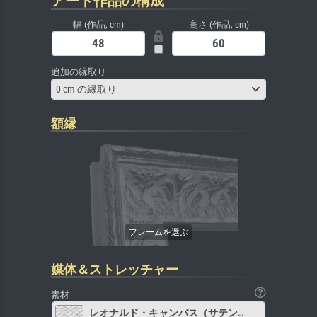
アート作品の構成
幅 (作品, cm)
高さ (作品, cm)
追加の縁取り
0 cm の縁取り
額縁
媒体＆ストレッチャー
素材
レオナルド・キャンバス（サテン）