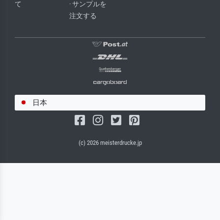
て
· サンプルを
注文する
日本
(c) 2026 meisterdrucke.jp
サルバドール・キャンバス（マット）
(写真はバックプレートに接着されます。)
キャンバスフレーム - ブラックサイド
ワイヤーロープサスペンション（見える）
ワイヤーロープサスペンション（非表示）