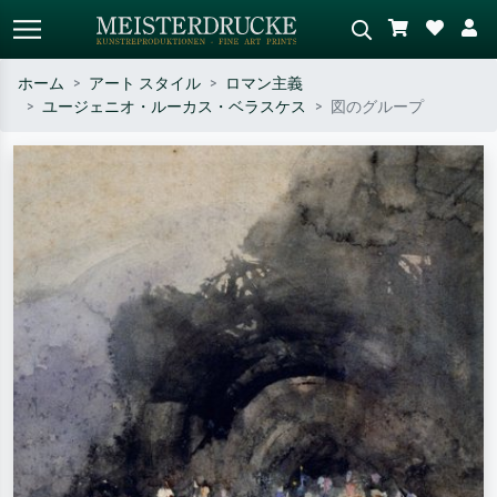
ホーム
アート スタイル
ロマン主義
ユージェニオ・ルーカス・ベラスケス
図のグループ
標準検索
AI画像検索
作家名・作品名・スタイルで検索
シーンを説明してください – 例：
– 例：モネ、星月夜、印象派、北
緑の草原、赤の多い抽象画、暗い
斎の波、ヌード。
油絵、木のそばの立ち姿のヌー
ド。