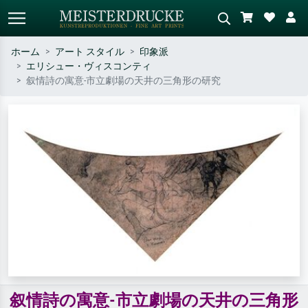
ホーム
アート スタイル
印象派
エリシュー・ヴィスコンティ
標準検索
AI画像検索
叙情詩の寓意-市立劇場の天井の三角形の研究
作家名・作品名・スタイルで検索
シーンを説明してください – 例：
– 例：モネ、星月夜、印象派、北
緑の草原、赤の多い抽象画、暗い
斎の波、ヌード。
油絵、木のそばの立ち姿のヌー
ド。
叙情詩の寓意-市立劇場の天井の三角形