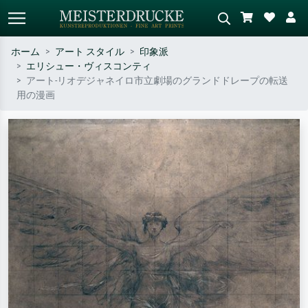
ホーム
アート スタイル
印象派
エリシュー・ヴィスコンティ
標準検索
AI画像検索
アート-リオデジャネイロ市立劇場のグランドドレープの転送
用の漫画
作家名・作品名・スタイルで検索
シーンを説明してください – 例：
– 例：モネ、星月夜、印象派、北
緑の草原、赤の多い抽象画、暗い
斎の波、ヌード。
油絵、木のそばの立ち姿のヌー
ド。