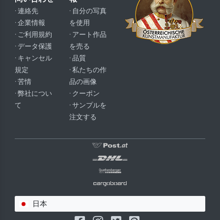
· 連絡先
· 自分の写真
· 企業情報
を使用
· ご利用規約
· アート作品
· データ保護
を売る
· キャンセル
· 品質
規定
· 私たちの作
· 苦情
品の画像
· 弊社につい
· クーポン
て
· サンプルを
注文する
日本