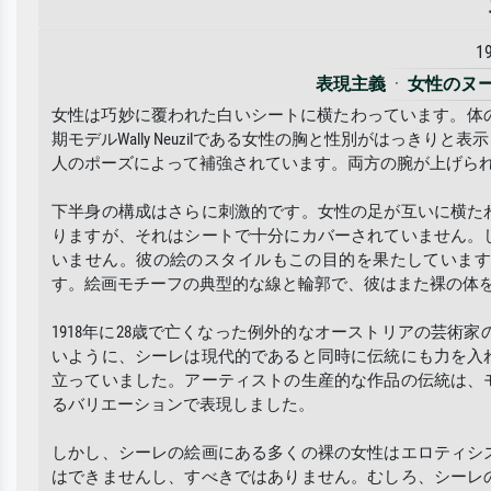
1
表現主義
·
女性のヌ
女性は巧妙に覆われた白いシートに横たわっています。体の一部
期モデルWally Neuzilである女性の胸と性別がはっきり
人のポーズによって補強されています。両方の腕が上げら
下半身の構成はさらに刺激的です。女性の足が互いに横た
りますが、それはシートで十分にカバーされていません。
いません。彼の絵のスタイルもこの目的を果たしていま
す。絵画モチーフの典型的な線と輪郭で、彼はまた裸の体
1918年に28歳で亡くなった例外的なオーストリアの芸術
いように、シーレは現代的であると同時に伝統にも力を入
立っていました。アーティストの生産的な作品の伝統は、
るバリエーションで表現しました。
しかし、シーレの絵画にある多くの裸の女性はエロティシ
はできませんし、すべきではありません。むしろ、シーレ