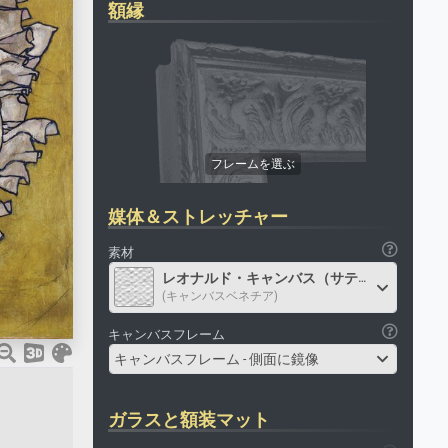
額縁
媒体＆ストレッチャー
素材
レオナルド・キャンバス（サテン）
(キャンバスベネチア)
キャンバスフレーム
キャンバスフレーム - 側面に鏡像
ガラスと額装マット