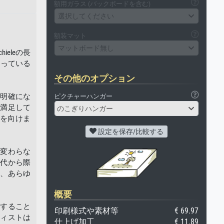
額用ガラス (バックボードを含む)
選択してください
額装マット
マットボード無し
eleの長
なっている
その他のオプション
り明確にな
ピクチャーハンガー
は満足して
のこぎりハンガー
を向けま
設定を保存/比較する
ど変わらな
時代から際
り、あらゆ
概要
明すること
印刷様式や素材等
€ 69.97
ティストは
仕上げ加工
€ 11.89