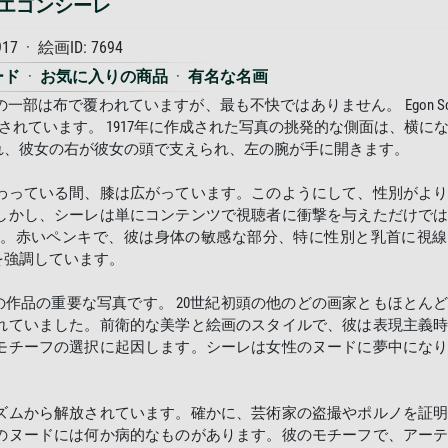
エゴンシーレ
917 · 絵画ID: 7694
ード
·
お気に入りの商品
·
有名な名画
は布で覆われていますが、最も不快ではありません。 Egon Schi
と表示されています。 1917年に作成された写真の挑発的な側面は、横に
れ、彼女の右が彼女の頭で支えられ、左の腕が手に開きます。
わっている間、膝は広がっています。このようにして、性別がよ
しかし、シーレは単にコンテンツで視聴者に衝撃を与えただけで
す。赤いペンキで、彼は身体の敏感な部分、特に性別と乳首に視線
を強調しています。
家の作品の重要な写真です。 20世紀初頭の他のどの画家ともほとん
れていました。前衛的な美学と絵画のスタイルで、彼は表現主義
モチーフの選択に起因します。シーレは女性のヌードに夢中にな
ズムから解放されています。確かに、芸術家の盗撮やポルノを証
のヌードには何か病的なものがあります。彼のモチーフで、アー