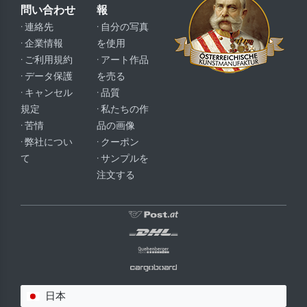
問い合わせ
報
· 連絡先
· 自分の写真
· 企業情報
を使用
· ご利用規約
· アート作品
· データ保護
を売る
· キャンセル
· 品質
規定
· 私たちの作
· 苦情
品の画像
· 弊社につい
· クーポン
て
· サンプルを
注文する
日本