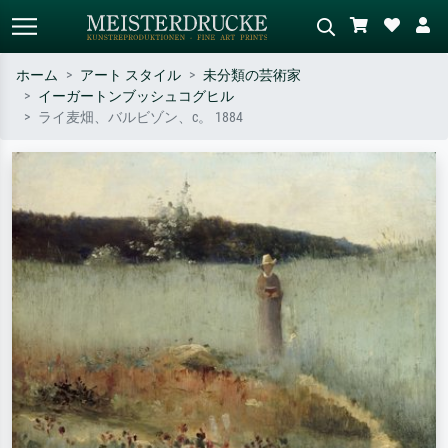
ホーム
アート スタイル
未分類の芸術家
イーガートンブッシュコグヒル
標準検索
AI画像検索
ライ麦畑、バルビゾン、c。 1884
作家名・作品名・スタイルで検索
シーンを説明してください – 例：
– 例：モネ、星月夜、印象派、北
緑の草原、赤の多い抽象画、暗い
斎の波、ヌード。
油絵、木のそばの立ち姿のヌー
ド。