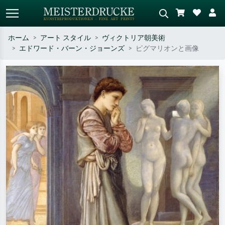
ホーム
アート スタイル
ヴィクトリア朝美術
エドワード・バーン・ジョーンズ
ピグマリオンと画像
標準検索
AI画像検索
作家名・作品名・スタイルで検索
シーンを説明してください – 例：
– 例：モネ、星月夜、印象派、北
緑の草原、赤の多い抽象画、暗い
斎の波、ヌード。
油絵、木のそばの立ち姿のヌー
ド。