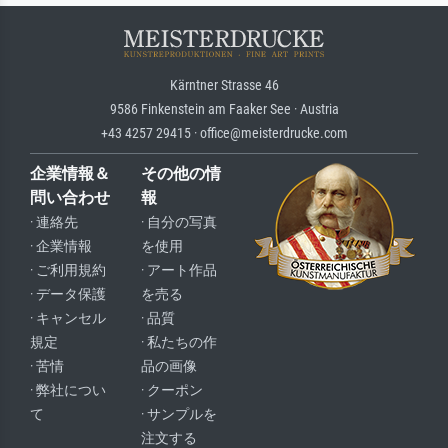
Kärntner Strasse 46
9586 Finkenstein am Faaker See · Austria
+43 4257 29415 · office@meisterdrucke.com
企業情報＆
その他の情
問い合わせ
報
· 連絡先
· 自分の写真
· 企業情報
を使用
· ご利用規約
· アート作品
· データ保護
を売る
· キャンセル
· 品質
規定
· 私たちの作
· 苦情
品の画像
· 弊社につい
· クーポン
て
· サンプルを
注文する