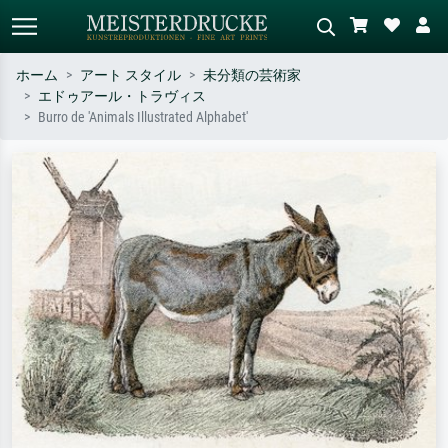
ホーム
アート スタイル
未分類の芸術家
エドゥアール・トラヴィス
標準検索
AI画像検索
Burro de 'Animals Illustrated Alphabet'
作家名・作品名・スタイルで検索
シーンを説明してください – 例：
– 例：モネ、星月夜、印象派、北
緑の草原、赤の多い抽象画、暗い
斎の波、ヌード。
油絵、木のそばの立ち姿のヌー
ド。