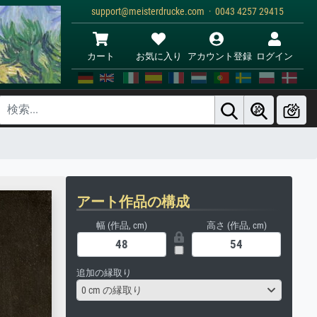
support@meisterdrucke.com · 0043 4257 29415
カート
お気に入り
アカウント登録
ログイン
アート作品の構成
幅 (作品, cm)
高さ (作品, cm)
追加の縁取り
0 cm の縁取り