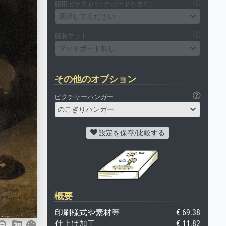
額用ガラス (バックボードを含む)
選択してください
額装マット
マットボード無し
その他のオプション
ピクチャーハンガー
のこぎりハンガー
設定を保存/比較する
概要
印刷様式や素材等
€ 69.38
仕上げ加工
€ 11.82